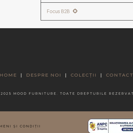
Tradiție solidă în fabricarea d
Focus B2B
Creat special pentru retaileri,
HOME
|
DESPRE NOI
|
COLECȚII
|
CONTAC
 2025 MOOD FURNITURE. TOATE DREPTURILE REZERVA
MENI ȘI CONDIȚII