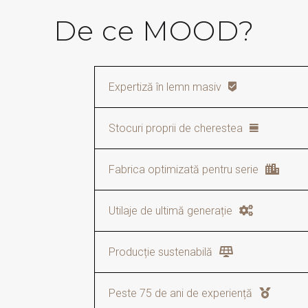
De ce MOOD?
Expertiză în lemn masiv
Piese atemporale din stejar și 
Stocuri proprii de cherestea
Materie primă disponibilă rapid,
Fabrica optimizată pentru serie
Gândită pentru producție efici
Utilaje de ultimă generație
Precizie, consistență și risipă
Producție sustenabilă
Energie solară și materiale ec
Peste 75 de ani de experiență