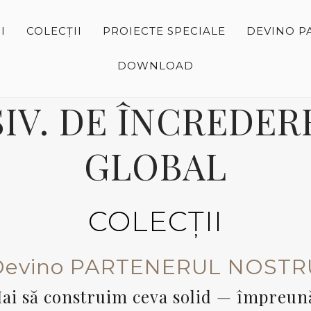
I
COLECȚII
PROIECTE SPECIALE
DEVINO P
DOWNLOAD
IV. DE ÎNCREDERE
GLOBAL
COLECȚII
Devino PARTENERUL NOSTR
ai să construim ceva solid — împreun