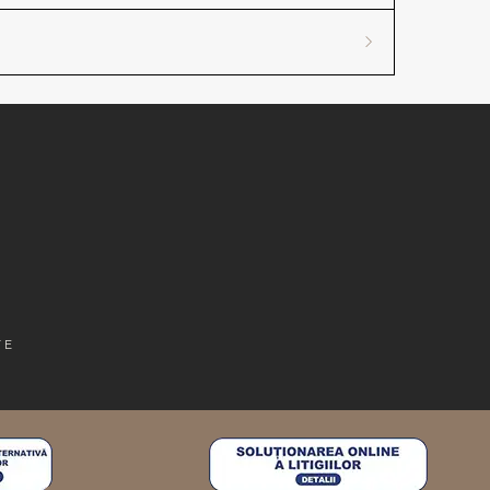
e mobilier
 pregătit pentru comenzi mari
T
TE