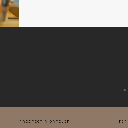
©
PREOTECȚIA DATELOR
TER